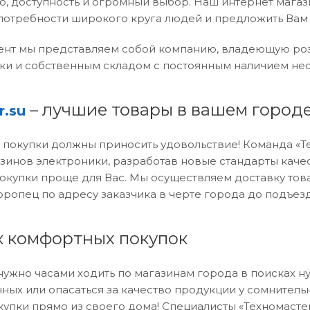
во, доступность и огромный выбор. Наш интернет мага
потребности широкого круга людей и предложить Вам
нт мы представляем собой компанию, владеющую роз
ки и собственным складом c постоянным наличием нео
– лучшие товары в вашем город
r.su
о покупки должны приносить удовольствие! Команда 
зинов электроники, разработав новые стандарты качес
покупки проще для Вас. Мы осуществляем доставку тов
оропец по адресу заказчика в черте города до подъезд
ек комфортных покупок
нужно часами ходить по магазинам города в поисках н
ных или опасаться за качество продукции у сомнитель
упки прямо из своего дома! Специалисты «Техномаст