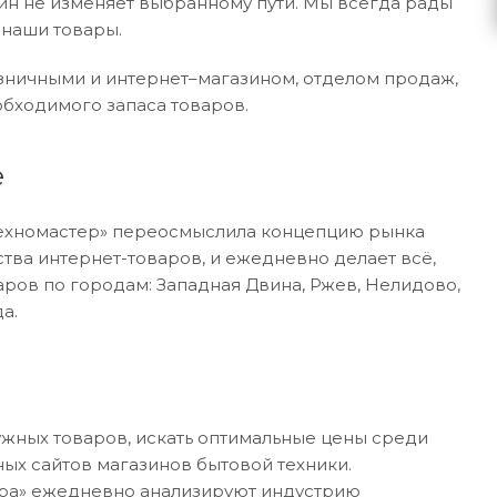
зин не изменяет выбранному пути. Мы всегда рады
 наши товары.
ничными и интернет–магазином, отделом продаж,
бходимого запаса товаров.
е
«Техномастер» переосмыслила концепцию рынка
тва интернет-товаров, и ежедневно делает всё,
аров по городам: Западная Двина, Ржев, Нелидово,
а.
ужных товаров, искать оптимальные цены среди
ных сайтов магазинов бытовой техники.
ера» ежедневно анализируют индустрию