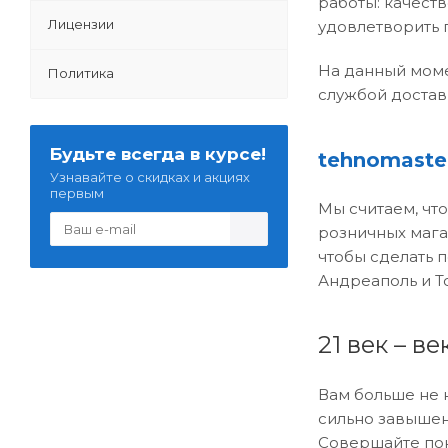
работы: качест
Лицензии
удовлетворить 
На данный моме
Политика
службой достав
Будьте всегда в курсе!
tehnomaste
Узнавайте о скидках и акциях
первым
Мы считаем, чт
розничных мага
чтобы сделать 
Андреаполь и Т
21 век – в
Вам больше не 
сильно завышен
Совершайте пок