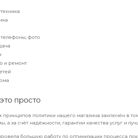
техника
ика
 телефоны, фото
дача
х
о и ремонт
етей
дома
 это просто
х принципов политики нашего магазина заключён в том,
, а за счёт надёжности, гарантии качества услуг и л
ровела большую работу по оптимизации процесса поку