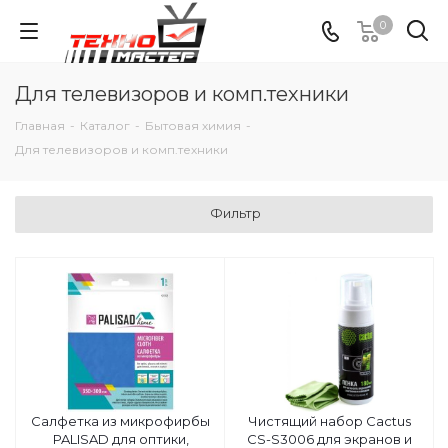
0
Для телевизоров и комп.техники
Главная
-
Каталог
-
Бытовая химия
-
Для телевизоров и комп.техники
Фильтр
Салфетка из микрофирбы
Чистящий набор Cactus
PALISAD для оптики,
CS-S3006 для экранов и