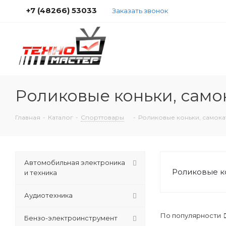
+7 (48266) 53033
Заказать звонок
Роликовые коньки, само
Главная
-
Каталог
-
Спорттовары
-
Роликовые коньки, самока
Автомобильная электроника
Роликовые к
и техника
Аудиотехника
По популярности
Бензо-электроинструмент