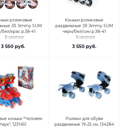
ньки роликовые
Коньки роликовые
жные JR Jimmy SUM
раздвижные JR Jimmy SUM
/бел/крас р.38-41
черн/бел/син р.38-41
В наличии
В наличии
3 550
руб.
3 550
руб.
вые коньки "Человек
Ролики для обуви
паук", 1231451
раздвижные 19-25 см, 134284