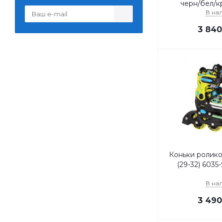
черн/бел/кр
В на
3 840
Коньки ролико
(29-32) 6035
В на
3 490