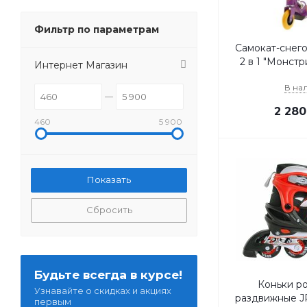
Фильтр по параметрам
Самокат-снего
2 в 1 "Монстр
Интернет Магазин
В на
2 280
460
5 900
Сбросить
Будьте всегда в курсе!
Коньки р
Узнавайте о скидках и акциях
раздвижные J
первым