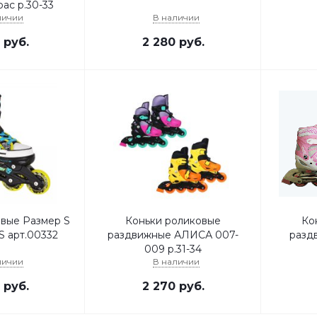
ас р.30-33
личии
В наличии
руб.
2 280
руб.
вые Размер S
Коньки роликовые
Ко
-S арт.00332
раздвижные АЛИСА 007-
раздв
009 р.31-34
личии
В наличии
руб.
2 270
руб.