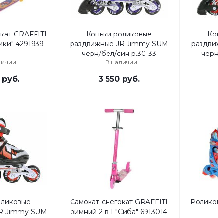
кат GRAFFITI
Коньки роликовые
Ко
ики" 4291939
раздвижные JR Jimmy SUM
раздви
черн/бел/син р.30-33
черн
личии
В наличии
руб.
3 550
руб.
оликовые
Самокат-снегокат GRAFFITI
Ролико
R Jimmy SUM
зимний 2 в 1 "Сиба" 6913014