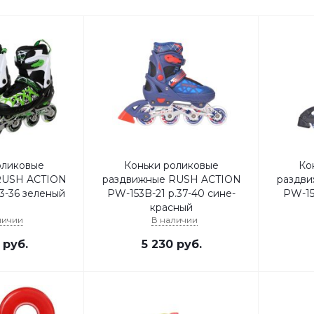
оликовые
Коньки роликовые
Ко
RUSH ACTION
раздвижные RUSH ACTION
раздв
3-36 зеленый
PW-153B-21 р.37-40 сине-
PW-15
красный
личии
В наличии
руб.
5 230
руб.