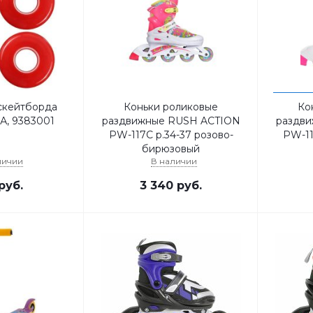
скейтборда
Коньки роликовые
Ко
5А, 9383001
раздвижные RUSH ACTION
раздв
PW-117C р.34-37 розово-
PW-11
бирюзовый
личии
В наличии
руб.
3 340
руб.