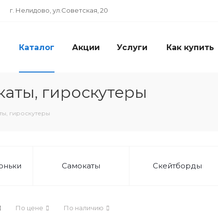
г. Нелидово, ул.Советская, 20
Каталог
Акции
Услуги
Как купить
каты, гироскутеры
ты, гироскутеры
оньки
Самокаты
Скейтборды
По цене
По наличию