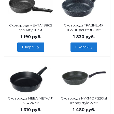
Сковорода МЕЧТА 18802
Сковорода ТРАДИЦИЯ
гранит д.18см.
ТГ2281 Гранит д.28см
1 190
руб.
1 830
руб.
В корзину
В корзину
Сковорода НЕВА МЕТАЛЛ
Сковорода КУКМОР 220tsl
6124 24 см
Trendy style 22см
1 610
руб.
1 480
руб.