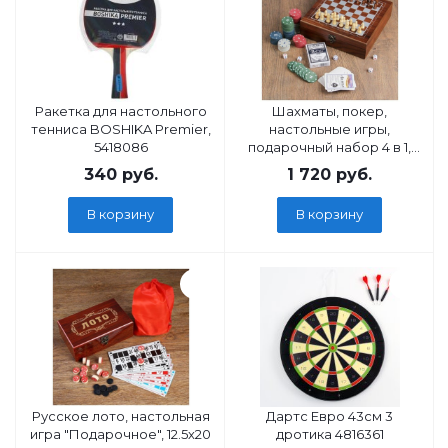
Ракетка для настольного
Шахматы, покер,
тенниса BOSHIKA Premier,
настольные игры,
5418086
подарочный набор 4 в 1,
3797113
340
руб.
1 720
руб.
В корзину
В корзину
Русское лото, настольная
Дартс Евро 43см 3
игра "Подарочное", 12.5х20
дротика 4816361